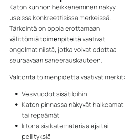
Katon kunnon heikkeneminen näkyy
useissa konkreettisissa merkeissä.
Tärkeintä on oppia erottamaan
välittömiä toimenpiteitä
vaativat
ongelmat niistä, jotka voivat odottaa
seuraavaan saneerauskauteen.
Välitöntä toimenpidettä vaativat merkit:
Vesivuodot sisätiloihin
Katon pinnassa näkyvät halkeamat
tai repeämät
Irtonaisia katemateriaaleja tai
pellityksiä