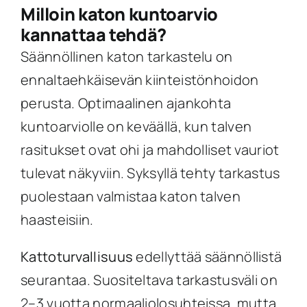
Milloin katon kuntoarvio
kannattaa tehdä?
Säännöllinen katon tarkastelu on
ennaltaehkäisevän kiinteistönhoidon
perusta. Optimaalinen ajankohta
kuntoarviolle on keväällä, kun talven
rasitukset ovat ohi ja mahdolliset vauriot
tulevat näkyviin. Syksyllä tehty tarkastus
puolestaan valmistaa katon talven
haasteisiin.
Kattoturvallisuus
edellyttää säännöllistä
seurantaa. Suositeltava tarkastusväli on
2–3 vuotta normaaliolosuhteissa, mutta