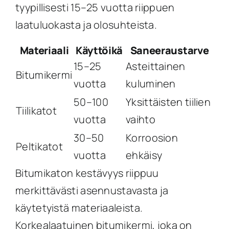
tyypillisesti 15–25 vuotta riippuen
laatuluokasta ja olosuhteista.
Materiaali
Käyttöikä
Saneeraustarve
15–25
Asteittainen
Bitumikermi
vuotta
kuluminen
50–100
Yksittäisten tiilien
Tiilikatot
vuotta
vaihto
30–50
Korroosion
Peltikatot
vuotta
ehkäisy
Bitumikaton kestävyys riippuu
merkittävästi asennustavasta ja
käytetyistä materiaaleista.
Korkealaatuinen bitumikermi, joka on