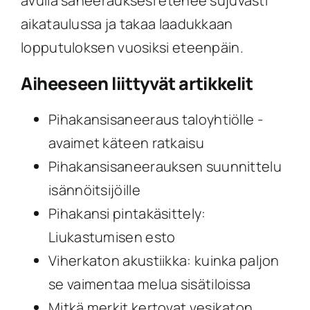
avulla saneerauksesi etenee sujuvasti
aikataulussa ja takaa laadukkaan
lopputuloksen vuosiksi eteenpäin.
Aiheeseen liittyvät artikkelit
Pihakansisaneeraus taloyhtiölle -
avaimet käteen ratkaisu
Pihakansisaneerauksen suunnittelu
isännöitsijöille
Pihakansi pintakäsittely:
Liukastumisen esto
Viherkaton akustiikka: kuinka paljon
se vaimentaa melua sisätiloissa
Mitkä merkit kertovat vesikaton