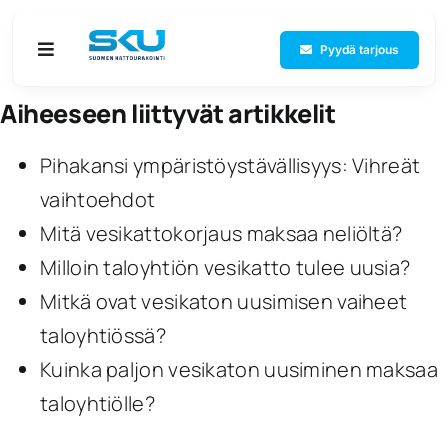
Skip
to
Pyydä tarjous
Toggle
Navigation
content
Aiheeseen liittyvät artikkelit
Etusivu
Pihakansi ympäristöystävällisyys: Vihreät
Palvelut
vaihtoehdot
Mitä vesikattokorjaus maksaa neliöltä?
Referenssit
Milloin taloyhtiön vesikatto tulee uusia?
Mitkä ovat vesikaton uusimisen vaiheet
Yritys
taloyhtiössä?
Yhteystiedot
Kuinka paljon vesikaton uusiminen maksaa
taloyhtiölle?