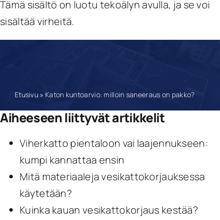
Tämä sisältö on luotu tekoälyn avulla, ja se voi
sisältää virheitä.
Etusivu
»
Katon kuntoarvio: milloin saneeraus on pakko?
Aiheeseen liittyvät artikkelit
Viherkatto pientaloon vai laajennukseen:
kumpi kannattaa ensin
Mitä materiaaleja vesikattokorjauksessa
käytetään?
Kuinka kauan vesikattokorjaus kestää?