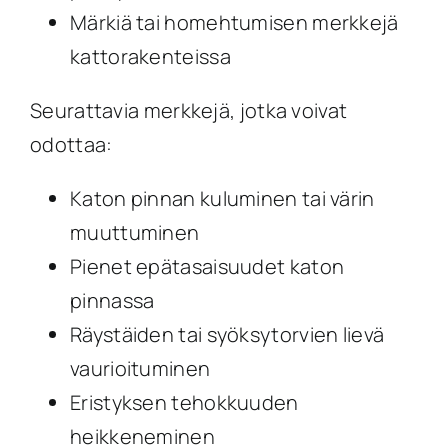
Märkiä tai homehtumisen merkkejä
kattorakenteissa
Seurattavia merkkejä, jotka voivat
odottaa:
Katon pinnan kuluminen tai värin
muuttuminen
Pienet epätasaisuudet katon
pinnassa
Räystäiden tai syöksytorvien lievä
vaurioituminen
Eristyksen tehokkuuden
heikkeneminen