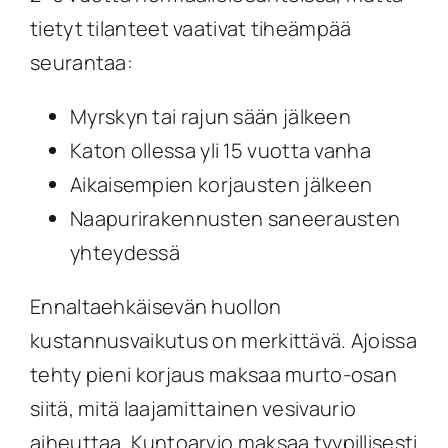
tietyt tilanteet vaativat tiheämpää
seurantaa:
Myrskyn tai rajun sään jälkeen
Katon ollessa yli 15 vuotta vanha
Aikaisempien korjausten jälkeen
Naapurirakennusten saneerausten
yhteydessä
Ennaltaehkäisevän huollon
kustannusvaikutus on merkittävä. Ajoissa
tehty pieni korjaus maksaa murto-osan
siitä, mitä laajamittainen vesivaurio
aiheuttaa. Kuntoarvio maksaa tyypillisesti