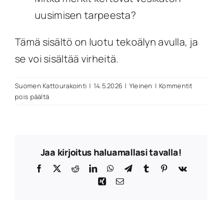
uusimisen tarpeesta?
Tämä sisältö on luotu tekoälyn avulla, ja
se voi sisältää virheitä.
Suomen Kattourakointi
|
14.5.2026
|
Yleinen
|
Kommentit
artikkelissa
pois päältä
Katon
kuntoarvio:
milloin
saneeraus
Jaa kirjoitus haluamallasi tavalla!
on
pakko?
Facebook
X
Reddit
LinkedIn
WhatsApp
Telegram
Tumblr
Pinterest
Vk
Xing
Sähköposti