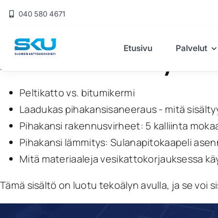
Skip
040 580 4671
to
content
Etusivu
Palvelut
Aiheeseen liittyvät 
Peltikatto vs. bitumikermi
Laadukas pihakansisaneeraus - mitä sisälty
Pihakansi rakennusvirheet: 5 kalliinta moka
Pihakansi lämmitys: Sulanapitokaapeli ase
Mitä materiaaleja vesikattokorjauksessa k
Tämä sisältö on luotu tekoälyn avulla, ja se voi si