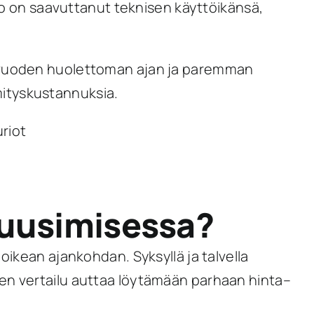
tto on saavuttanut teknisen käyttöikänsä,
0 vuoden huolettoman ajan ja paremman
mityskustannuksia.
uriot
n uusimisessa?
 oikean ajankohdan. Syksyllä ja talvella
sen vertailu auttaa löytämään parhaan hinta–