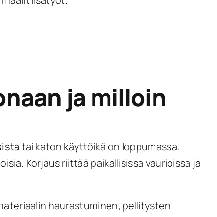
maalit lisätyöt.
onaan ja milloin
sista
tai katon käyttöikä on loppumassa.
ia. Korjaus riittää paikallisissa vaurioissa ja
ateriaalin haurastuminen, pellitysten