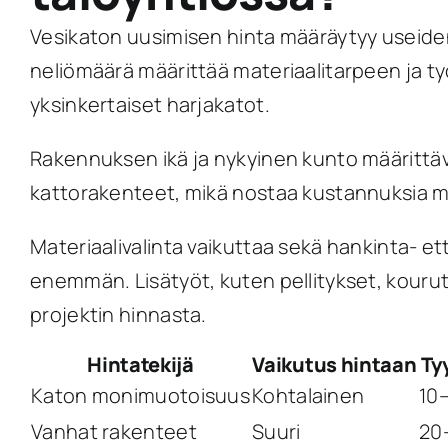
Vesikaton uusimisen hinta määräytyy useiden
neliömäärä määrittää materiaalitarpeen ja t
yksinkertaiset harjakatot.
Rakennuksen ikä ja nykyinen kunto määrittä
kattorakenteet, mikä nostaa kustannuksia mer
Materiaalivalinta vaikuttaa sekä hankinta- ett
enemmän. Lisätyöt, kuten pellitykset, kouru
projektin hinnasta.
Hintatekijä
Vaikutus hintaan
Ty
Katon monimuotoisuus
Kohtalainen
10
Vanhat rakenteet
Suuri
20