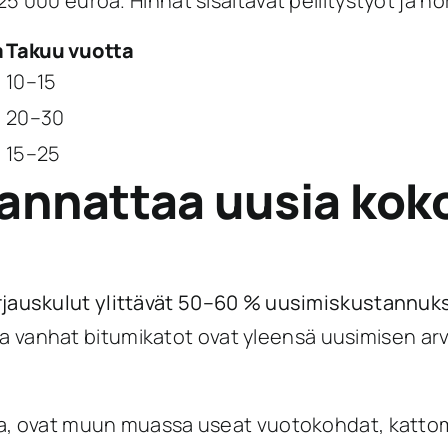
 000 euroa. Hinnat sisältävät pellitystyöt ja nor
a
Takuu vuotta
10–15
20–30
15–25
kannattaa uusia kok
rjauskulut ylittävät 50–60 % uusimiskustannuk
ta vanhat bitumikatot ovat yleensä uusimisen arvois
ta, ovat muun muassa useat vuotokohdat, kattom