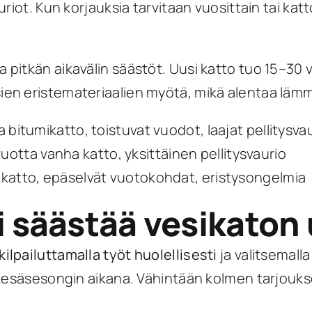
riot. Kun korjauksia tarvitaan vuosittain tai ka
 pitkän aikavälin säästöt. Uusi katto tuo 15–3
en eristemateriaalien myötä, mikä alentaa läm
bitumikatto, toistuvat vuodot, laajat pellitysva
 vuotta vanha katto, yksittäinen pellitysvaurio
 katto, epäselvät vuotokohdat, eristysongelmia
oi säästää vesikato
kilpailuttamalla työt huolellisesti
ja valitsemalla
 kesäsesongin aikana. Vähintään kolmen tarjouk