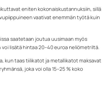
ikuttavat eniten kokonaiskustannuksiin, sillä
avupiippuineen vaativat enemmän työtä kuin
sissa saatetaan joutua uusimaan myös
oi lisätä hintaa 20–40 euroa neliömetriltä.
, kun taas tiilikatot ja metallikatot maksavat
yhmänsä, joka voi olla 15–25 % koko