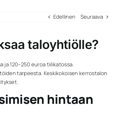
Edellinen
Seuraava
saa taloyhtiölle?
 ja 120–250 euroa tiilikatossa.
ätöiden tarpeesta. Keskikokoisen kerrostalon
itykset.
usimisen hintaan