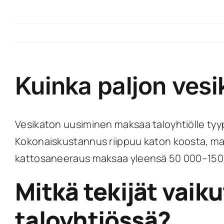
Kuinka paljon vesi
Vesikaton uusiminen maksaa taloyhtiölle tyypi
Kokonaiskustannus riippuu katon koosta, mat
kattosaneeraus maksaa yleensä 50 000–150 00
Mitkä tekijät vaik
taloyhtiössä?