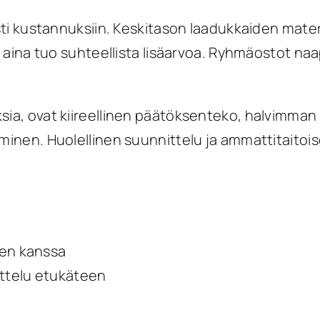
ästi kustannuksiin. Keskitason laadukkaiden materi
ät aina tuo suhteellista lisäarvoa. Ryhmäostot n
sia, ovat kiireellinen päätöksenteko, halvimman
minen. Huolellinen suunnittelu ja ammattitaitoisen
den kanssa
ittelu etukäteen