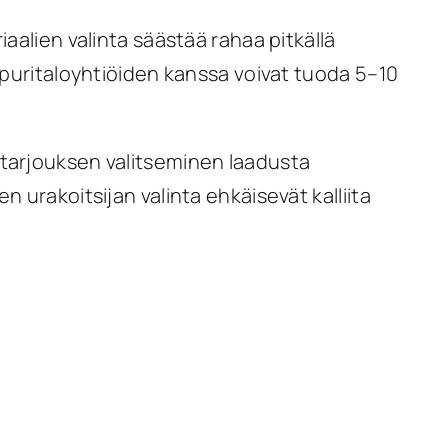
aalien valinta säästää rahaa pitkällä
aapuritaloyhtiöiden kanssa voivat tuoda 5–10
 tarjouksen valitseminen laadusta
 urakoitsijan valinta ehkäisevät kalliita