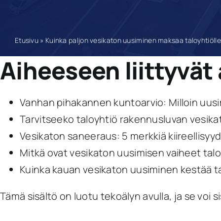
Etusivu
»
Kuinka paljon vesikaton uusiminen maksaa taloyhtiöll
Aiheeseen liittyvät 
Vanhan pihakannen kuntoarvio: Milloin uus
Tarvitseeko taloyhtiö rakennusluvan vesik
Vesikaton saneeraus: 5 merkkiä kiireellisyy
Mitkä ovat vesikaton uusimisen vaiheet tal
Kuinka kauan vesikaton uusiminen kestää t
Tämä sisältö on luotu tekoälyn avulla, ja se voi si