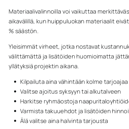
Materiaalivalinnoilla voi vaikuttaa merkittäv
aikavälillä, kun huippuluokan materiaalit eiv
% säästön.
Yleisimmät virheet, jotka nostavat kustannuk
välittämättä ja lisätöiden huomioimatta jättä
yllätyksiä projektin aikana.
Kilpailuta aina vähintään kolme tarjoajaa
Valitse ajoitus syksyyn tai alkutalveen
Harkitse ryhmäostoja naapuritaloyhtiöi
Varmista takuuehdot ja lisätöiden hinno
Älä valitse aina halvinta tarjousta