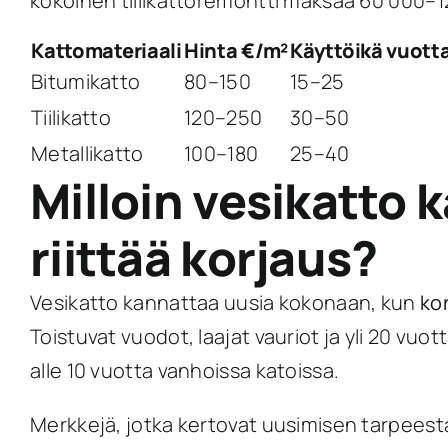
kokoinen tiilikattoremontti maksaa 60 000–125
Kattomateriaali
Hinta €/m²
Käyttöikä vuott
Bitumikatto
80–150
15–25
Tiilikatto
120–250
30–50
Metallikatto
100–180
25–40
Milloin vesikatto 
riittää korjaus?
Vesikatto kannattaa uusia kokonaan, kun
ko
Toistuvat vuodot, laajat vauriot ja yli 20 vuot
alle 10 vuotta vanhoissa katoissa.
Merkkejä, jotka kertovat uusimisen tarpees