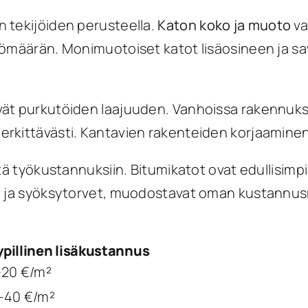
 tekijöiden perusteella.
Katon koko ja muoto
va
yömäärän. Monimuotoiset katot lisäosineen ja s
vät purkutöiden laajuuden. Vanhoissa rakennuk
kittävästi. Kantavien rakenteiden korjaaminen v
ä työkustannuksiin. Bitumikatot ovat edullisimpia
t ja syöksytorvet, muodostavat oman kustannusr
ypillinen lisäkustannus
–20 €/m²
–40 €/m²