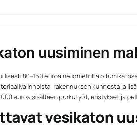
katon uusiminen mak
llisesti 80–150 euroa neliömetriltä bitumikatossa
eriaalivalinnoista, rakennuksen kunnosta ja lis
0 euroa sisältäen purkutyöt, eristykset ja pell
uttavat vesikaton u