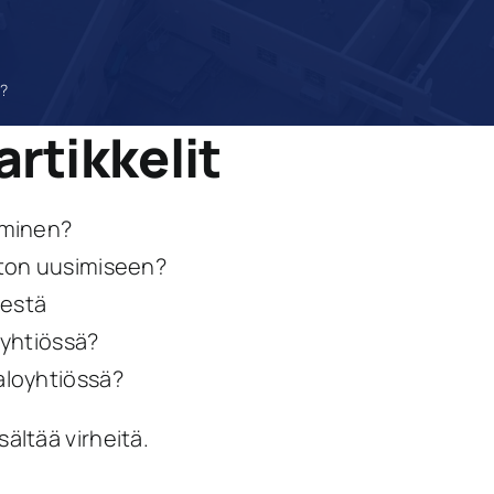
e?
artikkelit
iminen?
aton uusimiseen?
destä
oyhtiössä?
aloyhtiössä?
sältää virheitä.