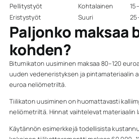
Pellitystyöt
Kohtalainen
15
Eristystyöt
Suuri
25
Paljonko maksaa b
kohden?
Bitumikaton uusiminen maksaa 80–120 euroa n
uuden vedeneristyksen ja pintamateriaalin a
euroa neliömetriltä.
Tiilikaton uusiminen on huomattavasti kallii
neliömetriltä. Hinnat vaihtelevat materiaalin 
Käytännön esimerkkejä todellisista kustann