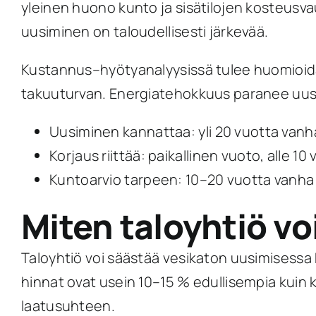
yleinen huono kunto ja sisätilojen kosteusvau
uusiminen on taloudellisesti järkevää.
Kustannus–hyötyanalyysissä tulee huomioida
takuuturvan. Energiatehokkuus paranee uusi
Uusiminen kannattaa: yli 20 vuotta vanha 
Korjaus riittää: paikallinen vuoto, alle 10
Kuntoarvio tarpeen: 10–20 vuotta vanha
Miten taloyhtiö v
Taloyhtiö voi säästää vesikaton uusimisessa
hinnat ovat usein 10–15 % edullisempia kuin
laatusuhteen.