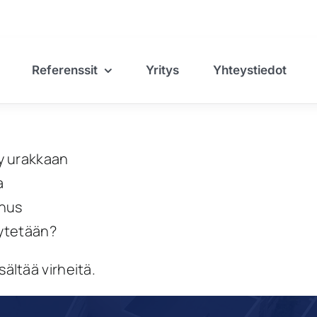
Referenssit
Yritys
Yhteystiedot
artikkelit
y urakkaan
a
nnus
äytetään?
sältää virheitä.