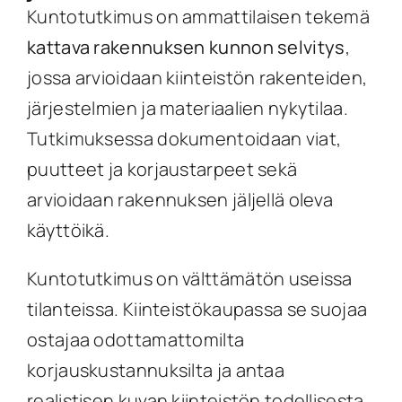
Kuntotutkimus on ammattilaisen tekemä
kattava rakennuksen kunnon selvitys
,
jossa arvioidaan kiinteistön rakenteiden,
järjestelmien ja materiaalien nykytilaa.
Tutkimuksessa dokumentoidaan viat,
puutteet ja korjaustarpeet sekä
arvioidaan rakennuksen jäljellä oleva
käyttöikä.
Kuntotutkimus on välttämätön useissa
tilanteissa. Kiinteistökaupassa se suojaa
ostajaa odottamattomilta
korjauskustannuksilta ja antaa
realistisen kuvan kiinteistön todellisesta