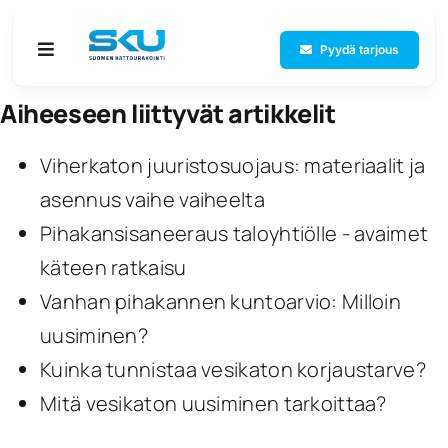
Skip
to
Pyydä tarjous
Toggle
Navigation
content
Aiheeseen liittyvät artikkelit
Etusivu
Viherkaton juuristosuojaus: materiaalit ja
Palvelut
asennus vaihe vaiheelta
Pihakansisaneeraus taloyhtiölle - avaimet
Referenssit
käteen ratkaisu
Vanhan pihakannen kuntoarvio: Milloin
Yritys
uusiminen?
Yhteystiedot
Kuinka tunnistaa vesikaton korjaustarve?
Mitä vesikaton uusiminen tarkoittaa?