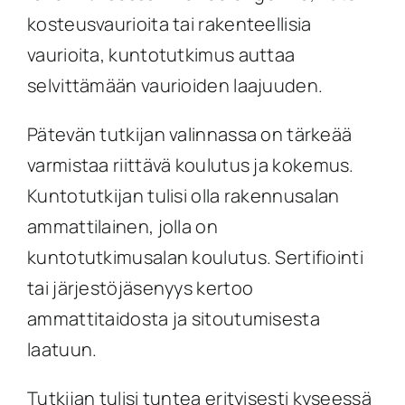
kosteusvaurioita tai rakenteellisia
vaurioita, kuntotutkimus auttaa
selvittämään vaurioiden laajuuden.
Pätevän tutkijan valinnassa on tärkeää
varmistaa riittävä koulutus ja kokemus.
Kuntotutkijan tulisi olla rakennusalan
ammattilainen, jolla on
kuntotutkimusalan koulutus. Sertifiointi
tai järjestöjäsenyys kertoo
ammattitaidosta ja sitoutumisesta
laatuun.
Tutkijan tulisi tuntea erityisesti kyseessä