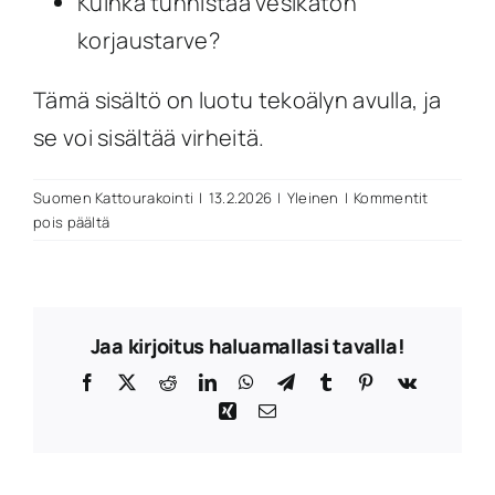
Kuinka tunnistaa vesikaton
korjaustarve?
Tämä sisältö on luotu tekoälyn avulla, ja
se voi sisältää virheitä.
Suomen Kattourakointi
|
13.2.2026
|
Yleinen
|
Kommentit
artikkelissa
pois päältä
Paljonko
kuntotutkimus
maksaa?
Jaa kirjoitus haluamallasi tavalla!
Facebook
X
Reddit
LinkedIn
WhatsApp
Telegram
Tumblr
Pinterest
Vk
Xing
Sähköposti