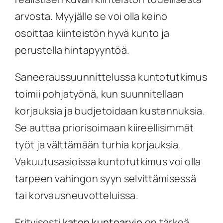
arvosta. Myyjälle se voi olla keino
osoittaa kiinteistön hyvä kunto ja
perustella hintapyyntöä.
Saneeraussuunnittelussa kuntotutkimus
toimii pohjatyönä, kun suunnitellaan
korjauksia ja budjetoidaan kustannuksia.
Se auttaa priorisoimaan kiireellisimmät
työt ja välttämään turhia korjauksia.
Vakuutusasioissa kuntotutkimus voi olla
tarpeen vahingon syyn selvittämisessä
tai korvausneuvotteluissa.
Erityisesti
katon kuntoarvio
on tärkeä